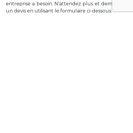
entreprise a besoin. N’attendez plus et demandez
un devis en utilisant le formulaire ci-dessous.
FORMATIONS
Vous souhaitez former vos équipes sur un point
technologique précis ?Lefort-Software propose
des formations pour plusieurs langages et
technologies courantes (Xamarin Forms,
Phonegap/Apache Cordova, Appcelerator
Titanium, Laravel, Vue.JS, etc …).
N’hésitez pas à utiliser le formulaire ci-dessous
pour obtenir de plus amples informations.