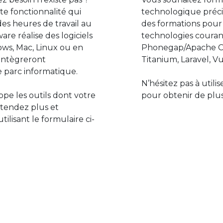
e fonctionnalité qui
technologique préci
des heures de travail au
des formations pour
are réalise des logiciels
technologies couran
ws, Mac, Linux ou en
Phonegap/Apache Co
s’intègreront
Titanium, Laravel, Vu
 parc informatique.
N’hésitez pas à utili
pe les outils dont votre
pour obtenir de plus
ttendez plus et
lisant le formulaire ci-
Le monde de l’informatiq
assure des développement
prévoir l’avenir et de s’in