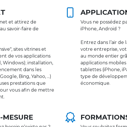
ET
APPLICATIO
net et attirez de
Vous ne possédez pa
au savoir-faire de
iPhone, Android ?
Entrez dans l’air de 
ive", sites vitrines et
votre entreprise, vot
nt de vos applications
au monde entier gr
 Windows); installation,
applications mobile
rencement dans les
tablettes (iPhone, i
ogle, Bing, Yahoo, ...)
type de développeme
uses prestations que
économique.
our vous afin de mettre
nt.
R-MESURE
FORMATION
ez besoin n’existe pas ?
Vous souhaitez form