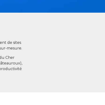
nt de sites
s sur-mesure.
 du Cher
hâteauroux),
productivité