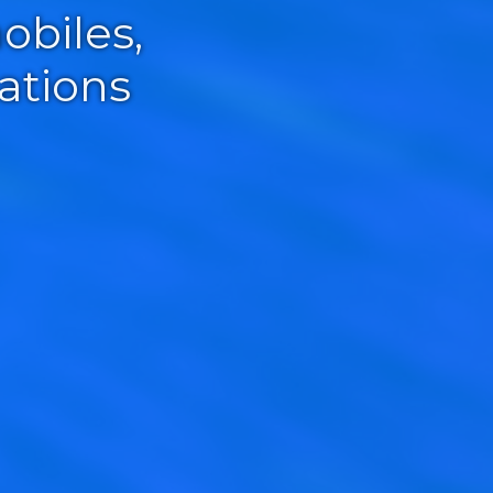
obiles,
ations