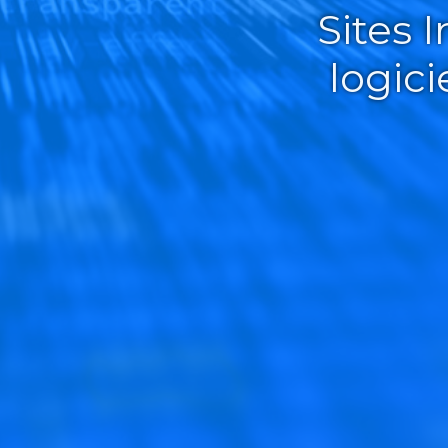
Sites 
logic