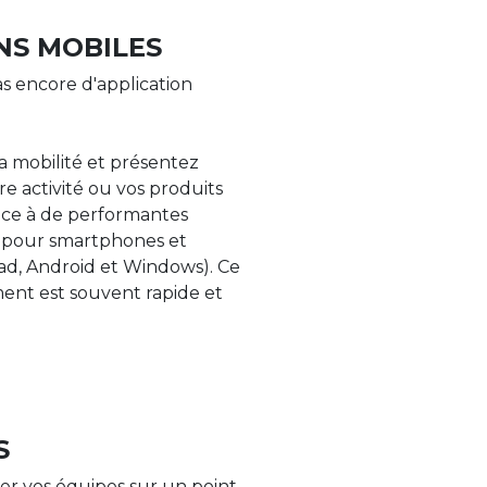
NS MOBILES
s encore d'application
la mobilité et présentez
re activité ou vos produits
âce à de performantes
s pour smartphones et
Pad, Android et Windows). Ce
nt est souvent rapide et
S
er vos équipes sur un point