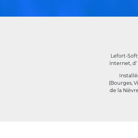
Lefort-Sof
Internet, d'
Install
(Bourges, V
de la Nièvr