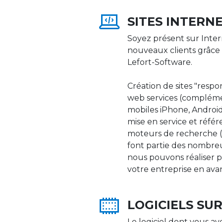
SITES INTERN
Soyez présent sur Inter
nouveaux clients grâce 
Lefort-Software.
Création de sites "respons
web services (compléme
mobiles iPhone, Android,
mise en service et réfé
moteurs de recherche (Go
font partie des nombre
nous pouvons réaliser p
votre entreprise en ava
LOGICIELS SU
Le logiciel dont vous av