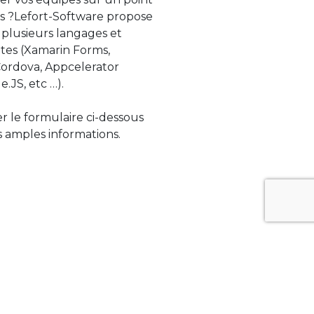
s ?Lefort-Software propose
 plusieurs langages et
tes (Xamarin Forms,
rdova, Appcelerator
e.JS, etc …).
ser le formulaire ci-dessous
 amples informations.
ue évolue rapidement. Lefort-Software
s sur des technologies de pointe afin de
tégrer au mieux avec vos logiciels existants.