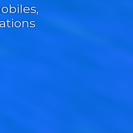
obiles,
ations