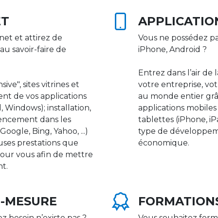
ET
APPLICATIO
net et attirez de
Vous ne possédez pa
au savoir-faire de
iPhone, Android ?
Entrez dans l’air de 
ive", sites vitrines et
votre entreprise, vot
nt de vos applications
au monde entier gr
 Windows); installation,
applications mobile
rencement dans les
tablettes (iPhone, i
ogle, Bing, Yahoo, ...)
type de développeme
uses prestations que
économique.
our vous afin de mettre
nt.
R-MESURE
FORMATION
ez besoin n’existe pas ?
Vous souhaitez form