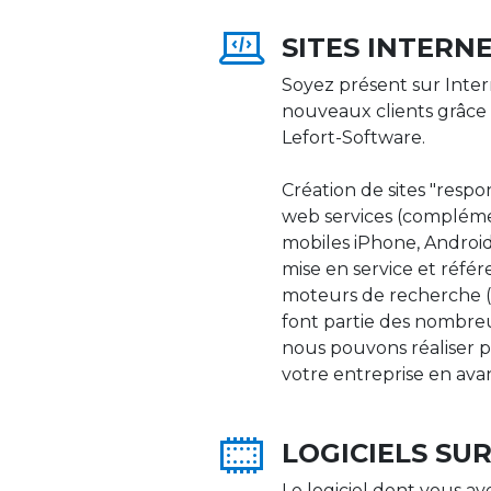
SITES INTERN
Soyez présent sur Inter
nouveaux clients grâce 
Lefort-Software.
Création de sites "respons
web services (compléme
mobiles iPhone, Android,
mise en service et réfé
moteurs de recherche (Go
font partie des nombre
nous pouvons réaliser p
votre entreprise en ava
LOGICIELS SU
Le logiciel dont vous av