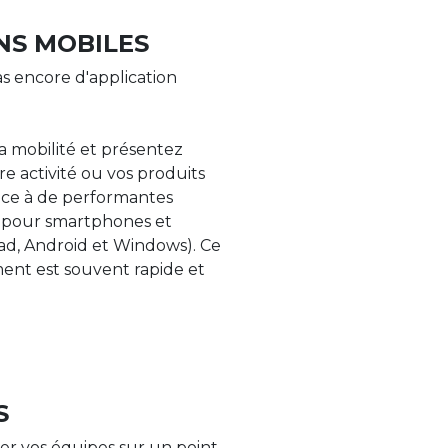
NS MOBILES
s encore d'application
la mobilité et présentez
re activité ou vos produits
âce à de performantes
s pour smartphones et
Pad, Android et Windows). Ce
nt est souvent rapide et
S
er vos équipes sur un point