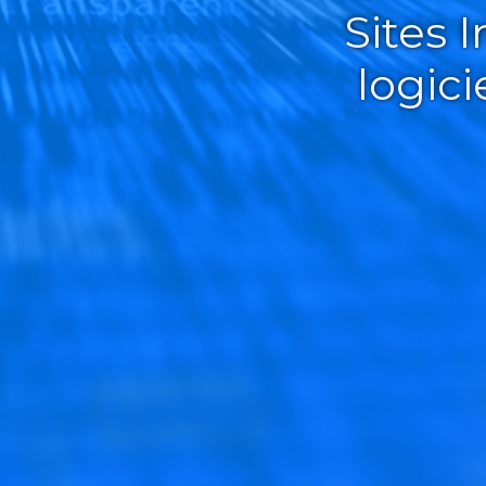
Sites 
logic