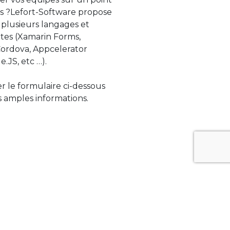
s ?Lefort-Software propose
 plusieurs langages et
tes (Xamarin Forms,
rdova, Appcelerator
e.JS, etc …).
ser le formulaire ci-dessous
 amples informations.
ue évolue rapidement. Lefort-Software
s sur des technologies de pointe afin de
tégrer au mieux avec vos logiciels existants.