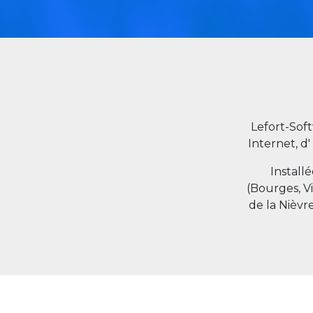
Lefort-Sof
Internet, d'
Install
(Bourges, V
de la Nièvr