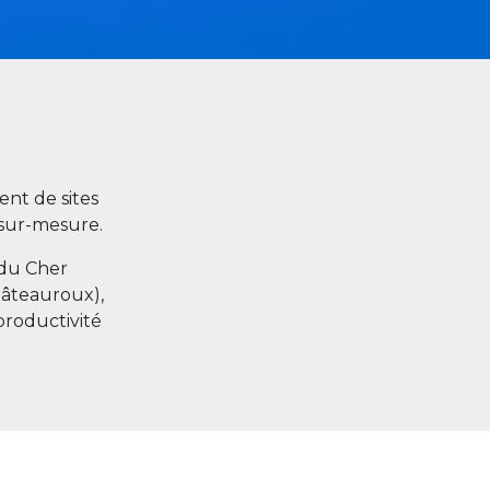
nt de sites
s sur-mesure.
 du Cher
hâteauroux),
productivité