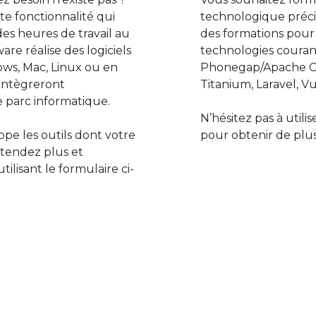
e fonctionnalité qui
technologique préci
des heures de travail au
des formations pour
are réalise des logiciels
technologies couran
ws, Mac, Linux ou en
Phonegap/Apache Co
s’intègreront
Titanium, Laravel, Vu
 parc informatique.
N’hésitez pas à utili
pe les outils dont votre
pour obtenir de plus
ttendez plus et
lisant le formulaire ci-
Le monde de l’informatiq
assure des développement
prévoir l’avenir et de s’in