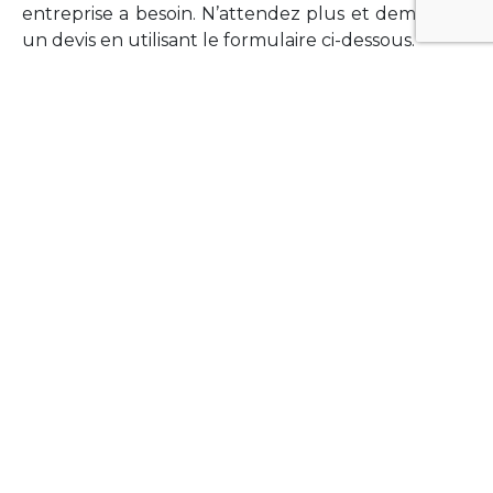
entreprise a besoin. N’attendez plus et demandez
un devis en utilisant le formulaire ci-dessous.
FORMATIONS
Vous souhaitez former vos équipes sur un point
technologique précis ?Lefort-Software propose
des formations pour plusieurs langages et
technologies courantes (Xamarin Forms,
Phonegap/Apache Cordova, Appcelerator
Titanium, Laravel, Vue.JS, etc …).
N’hésitez pas à utiliser le formulaire ci-dessous
pour obtenir de plus amples informations.