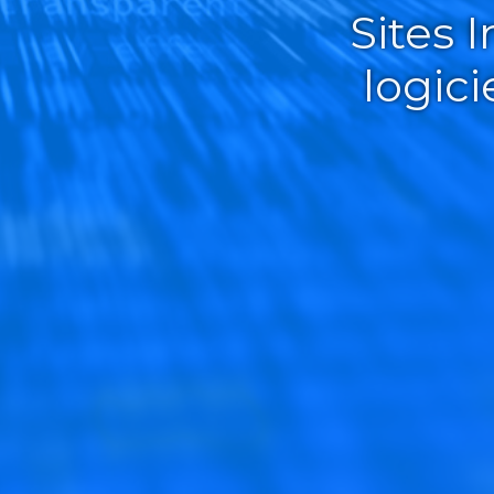
Sites 
logic