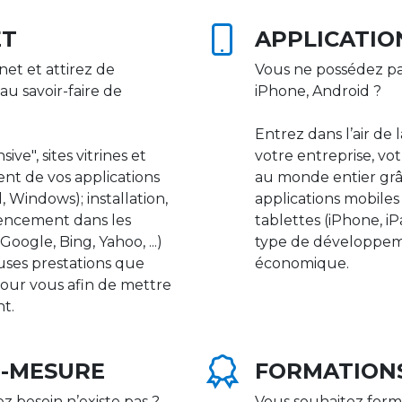
ET
APPLICATIO
net et attirez de
Vous ne possédez pa
au savoir-faire de
iPhone, Android ?
Entrez dans l’air de 
ive", sites vitrines et
votre entreprise, vot
nt de vos applications
au monde entier gr
 Windows); installation,
applications mobile
rencement dans les
tablettes (iPhone, i
ogle, Bing, Yahoo, ...)
type de développeme
uses prestations que
économique.
our vous afin de mettre
nt.
R-MESURE
FORMATION
ez besoin n’existe pas ?
Vous souhaitez form