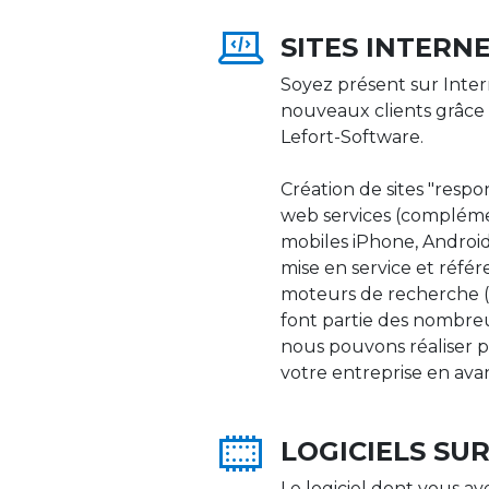
SITES INTERN
Soyez présent sur Inter
nouveaux clients grâce 
Lefort-Software.
Création de sites "respons
web services (compléme
mobiles iPhone, Android,
mise en service et réfé
moteurs de recherche (Go
font partie des nombre
nous pouvons réaliser p
votre entreprise en ava
LOGICIELS SU
Le logiciel dont vous av