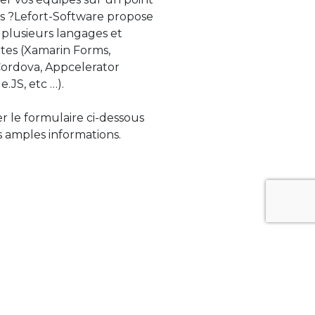
s ?Lefort-Software propose
 plusieurs langages et
tes (Xamarin Forms,
rdova, Appcelerator
e.JS, etc …).
ser le formulaire ci-dessous
 amples informations.
ue évolue rapidement. Lefort-Software
s sur des technologies de pointe afin de
tégrer au mieux avec vos logiciels existants.