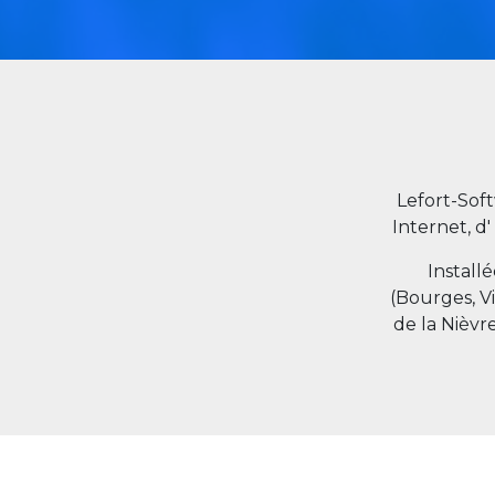
Lefort-Sof
Internet, d'
Install
(Bourges, V
de la Nièvr