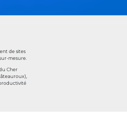
nt de sites
s sur-mesure.
 du Cher
hâteauroux),
productivité