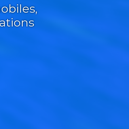
obiles,
ations