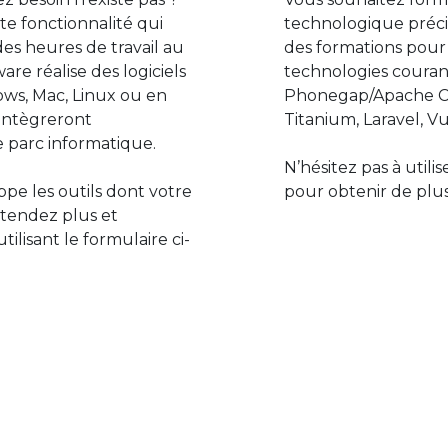
e fonctionnalité qui
technologique préci
des heures de travail au
des formations pour
are réalise des logiciels
technologies couran
ws, Mac, Linux ou en
Phonegap/Apache Co
s’intègreront
Titanium, Laravel, Vu
 parc informatique.
N’hésitez pas à utili
pe les outils dont votre
pour obtenir de plus
ttendez plus et
lisant le formulaire ci-
Le monde de l’informatiq
assure des développement
prévoir l’avenir et de s’in