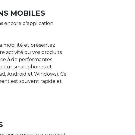
NS MOBILES
s encore d'application
la mobilité et présentez
re activité ou vos produits
âce à de performantes
s pour smartphones et
Pad, Android et Windows). Ce
nt est souvent rapide et
S
er vos équipes sur un point