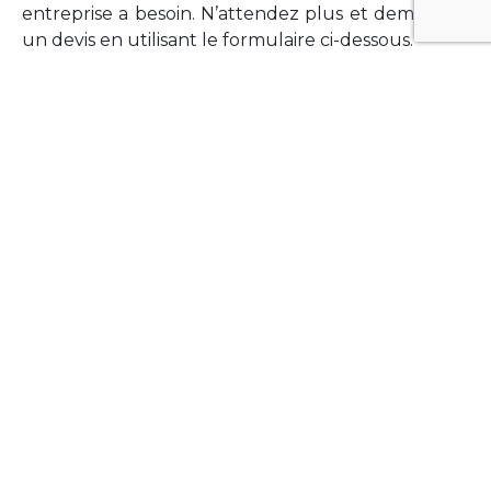
entreprise a besoin. N’attendez plus et demandez
un devis en utilisant le formulaire ci-dessous.
FORMATIONS
Vous souhaitez former vos équipes sur un point
technologique précis ?Lefort-Software propose
des formations pour plusieurs langages et
technologies courantes (Xamarin Forms,
Phonegap/Apache Cordova, Appcelerator
Titanium, Laravel, Vue.JS, etc …).
N’hésitez pas à utiliser le formulaire ci-dessous
pour obtenir de plus amples informations.