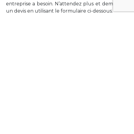
entreprise a besoin. N’attendez plus et demandez
un devis en utilisant le formulaire ci-dessous.
FORMATIONS
Vous souhaitez former vos équipes sur un point
technologique précis ?Lefort-Software propose
des formations pour plusieurs langages et
technologies courantes (Xamarin Forms,
Phonegap/Apache Cordova, Appcelerator
Titanium, Laravel, Vue.JS, etc …).
N’hésitez pas à utiliser le formulaire ci-dessous
pour obtenir de plus amples informations.