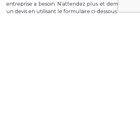
entreprise a besoin. N’attendez plus et demandez
un devis en utilisant le formulaire ci-dessous.
FORMATIONS
Vous souhaitez former vos équipes sur un point
technologique précis ?Lefort-Software propose
des formations pour plusieurs langages et
technologies courantes (Xamarin Forms,
Phonegap/Apache Cordova, Appcelerator
Titanium, Laravel, Vue.JS, etc …).
N’hésitez pas à utiliser le formulaire ci-dessous
pour obtenir de plus amples informations.