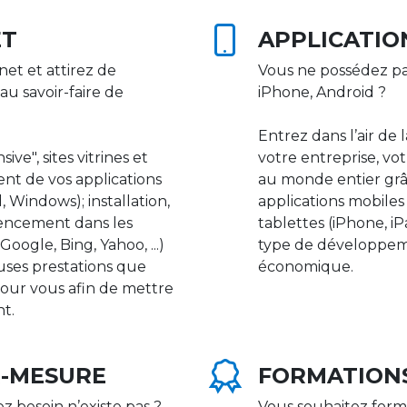
ET
APPLICATIO
net et attirez de
Vous ne possédez pa
au savoir-faire de
iPhone, Android ?
Entrez dans l’air de 
ive", sites vitrines et
votre entreprise, vot
nt de vos applications
au monde entier gr
 Windows); installation,
applications mobile
rencement dans les
tablettes (iPhone, i
ogle, Bing, Yahoo, ...)
type de développeme
uses prestations que
économique.
our vous afin de mettre
nt.
R-MESURE
FORMATION
ez besoin n’existe pas ?
Vous souhaitez form