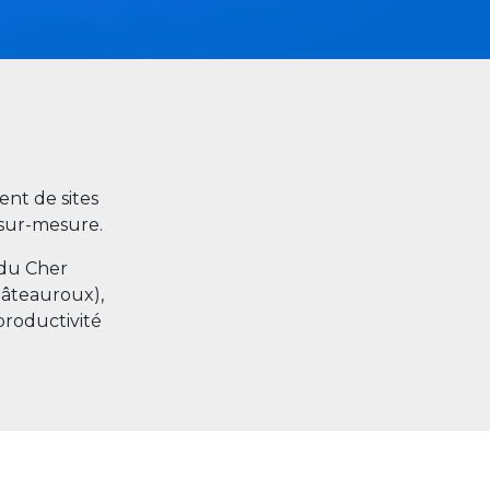
nt de sites
s sur-mesure.
 du Cher
hâteauroux),
productivité