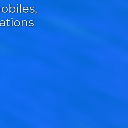
obiles,
ations