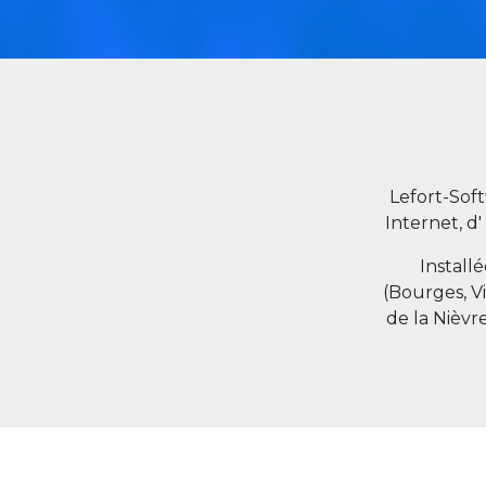
Lefort-Sof
Internet, d'
Install
(Bourges, V
de la Nièvr