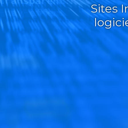
Sites 
logic