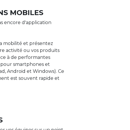
NS MOBILES
s encore d'application
la mobilité et présentez
re activité ou vos produits
âce à de performantes
s pour smartphones et
Pad, Android et Windows). Ce
nt est souvent rapide et
S
er vos équipes sur un point