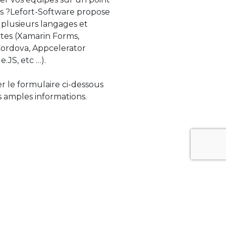
s ?Lefort-Software propose
 plusieurs langages et
tes (Xamarin Forms,
rdova, Appcelerator
e.JS, etc …).
ser le formulaire ci-dessous
 amples informations.
ue évolue rapidement. Lefort-Software
s sur des technologies de pointe afin de
tégrer au mieux avec vos logiciels existants.