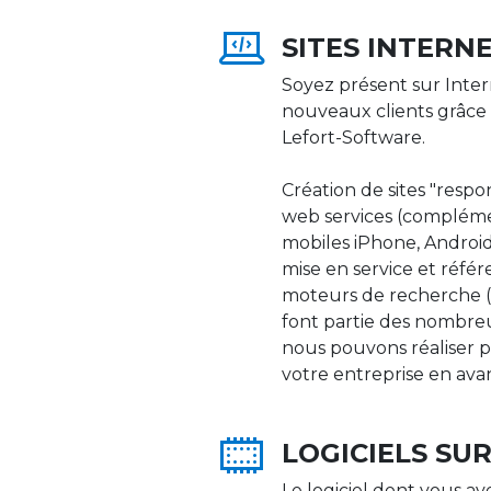
SITES INTERN
Soyez présent sur Inter
nouveaux clients grâce 
Lefort-Software.
Création de sites "respons
web services (compléme
mobiles iPhone, Android,
mise en service et réfé
moteurs de recherche (Go
font partie des nombre
nous pouvons réaliser p
votre entreprise en ava
LOGICIELS SU
Le logiciel dont vous av