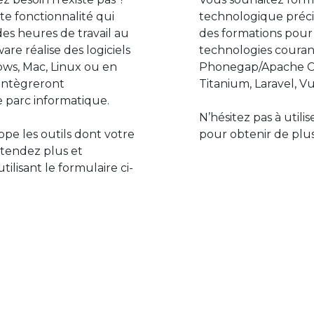
e fonctionnalité qui
technologique préci
des heures de travail au
des formations pour
are réalise des logiciels
technologies couran
ws, Mac, Linux ou en
Phonegap/Apache Co
s’intègreront
Titanium, Laravel, Vu
 parc informatique.
N’hésitez pas à utili
pe les outils dont votre
pour obtenir de plus
ttendez plus et
lisant le formulaire ci-
Le monde de l’informatiq
assure des développement
prévoir l’avenir et de s’in