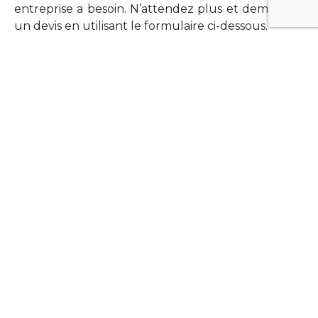
entreprise a besoin. N’attendez plus et demandez
un devis en utilisant le formulaire ci-dessous.
FORMATIONS
Vous souhaitez former vos équipes sur un point
technologique précis ?Lefort-Software propose
des formations pour plusieurs langages et
technologies courantes (Xamarin Forms,
Phonegap/Apache Cordova, Appcelerator
Titanium, Laravel, Vue.JS, etc …).
N’hésitez pas à utiliser le formulaire ci-dessous
pour obtenir de plus amples informations.