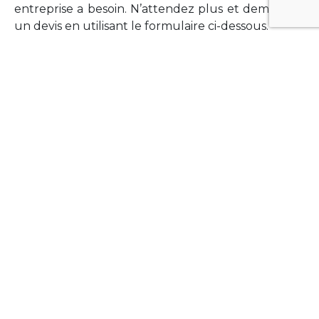
entreprise a besoin. N’attendez plus et demandez
un devis en utilisant le formulaire ci-dessous.
FORMATIONS
Vous souhaitez former vos équipes sur un point
technologique précis ?Lefort-Software propose
des formations pour plusieurs langages et
technologies courantes (Xamarin Forms,
Phonegap/Apache Cordova, Appcelerator
Titanium, Laravel, Vue.JS, etc …).
N’hésitez pas à utiliser le formulaire ci-dessous
pour obtenir de plus amples informations.