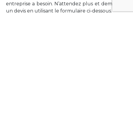
entreprise a besoin. N’attendez plus et demandez
un devis en utilisant le formulaire ci-dessous.
FORMATIONS
Vous souhaitez former vos équipes sur un point
technologique précis ?Lefort-Software propose
des formations pour plusieurs langages et
technologies courantes (Xamarin Forms,
Phonegap/Apache Cordova, Appcelerator
Titanium, Laravel, Vue.JS, etc …).
N’hésitez pas à utiliser le formulaire ci-dessous
pour obtenir de plus amples informations.