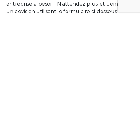
entreprise a besoin. N’attendez plus et demandez
un devis en utilisant le formulaire ci-dessous.
FORMATIONS
Vous souhaitez former vos équipes sur un point
technologique précis ?Lefort-Software propose
des formations pour plusieurs langages et
technologies courantes (Xamarin Forms,
Phonegap/Apache Cordova, Appcelerator
Titanium, Laravel, Vue.JS, etc …).
N’hésitez pas à utiliser le formulaire ci-dessous
pour obtenir de plus amples informations.