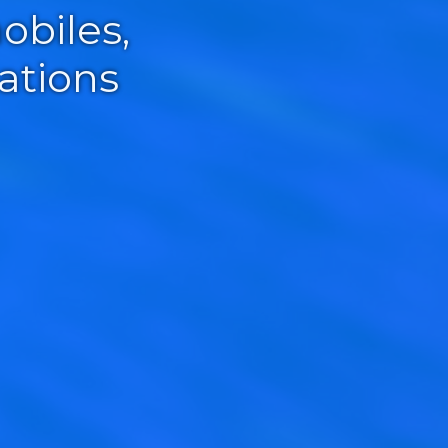
obiles,
ations