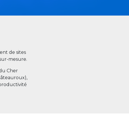
nt de sites
s sur-mesure.
 du Cher
hâteauroux),
productivité