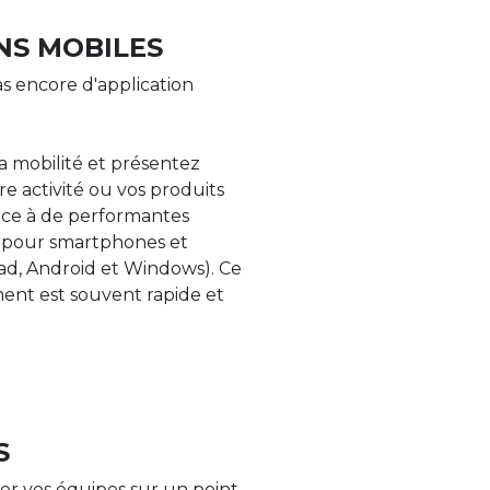
NS MOBILES
s encore d'application
la mobilité et présentez
re activité ou vos produits
âce à de performantes
s pour smartphones et
Pad, Android et Windows). Ce
nt est souvent rapide et
S
er vos équipes sur un point