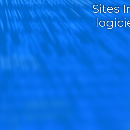
Sites 
logic