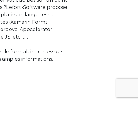
s ?Lefort-Software propose
 plusieurs langages et
tes (Xamarin Forms,
rdova, Appcelerator
e.JS, etc …).
ser le formulaire ci-dessous
 amples informations.
ue évolue rapidement. Lefort-Software
s sur des technologies de pointe afin de
tégrer au mieux avec vos logiciels existants.