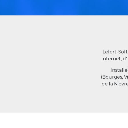
Lefort-Sof
Internet, d'
Install
(Bourges, V
de la Nièvr