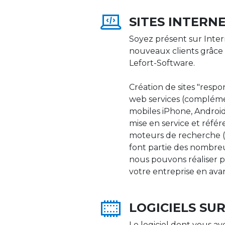
SITES INTERN
Soyez présent sur Inter
nouveaux clients grâce 
Lefort-Software.
Création de sites "respons
web services (compléme
mobiles iPhone, Android,
mise en service et réfé
moteurs de recherche (Go
font partie des nombre
nous pouvons réaliser p
votre entreprise en ava
LOGICIELS SU
Le logiciel dont vous av