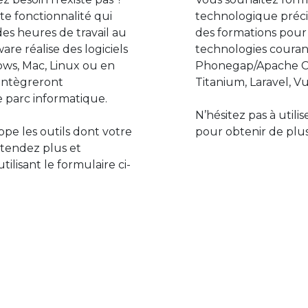
e fonctionnalité qui
technologique préci
des heures de travail au
des formations pour
are réalise des logiciels
technologies couran
ws, Mac, Linux ou en
Phonegap/Apache Co
s’intègreront
Titanium, Laravel, Vu
 parc informatique.
N’hésitez pas à utili
pe les outils dont votre
pour obtenir de plus
ttendez plus et
lisant le formulaire ci-
Le monde de l’informatiq
assure des développement
prévoir l’avenir et de s’in