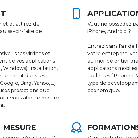
ET
APPLICATIO
net et attirez de
Vous ne possédez pa
au savoir-faire de
iPhone, Android ?
Entrez dans l’air de 
ive", sites vitrines et
votre entreprise, vot
nt de vos applications
au monde entier gr
 Windows); installation,
applications mobile
rencement dans les
tablettes (iPhone, i
ogle, Bing, Yahoo, ...)
type de développeme
uses prestations que
économique.
our vous afin de mettre
nt.
R-MESURE
FORMATION
ez besoin n’existe pas ?
Vous souhaitez form