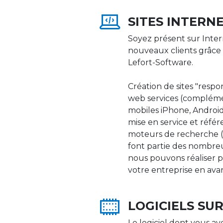
SITES INTERN
Soyez présent sur Inter
nouveaux clients grâce 
Lefort-Software.
Création de sites "respons
web services (compléme
mobiles iPhone, Android,
mise en service et réfé
moteurs de recherche (Go
font partie des nombre
nous pouvons réaliser p
votre entreprise en ava
LOGICIELS SU
Le logiciel dont vous av