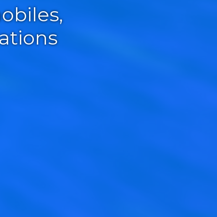
obiles,
ations