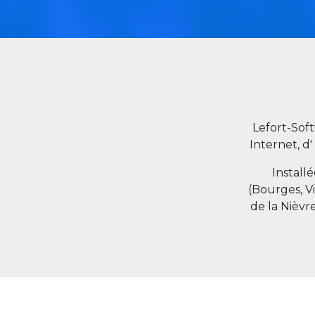
Lefort-Sof
Internet, d'
Install
(Bourges, V
de la Nièvr