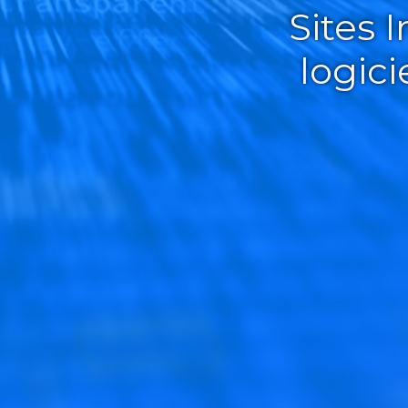
Sites 
logic