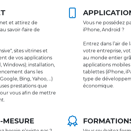
ET
APPLICATIO
net et attirez de
Vous ne possédez pa
au savoir-faire de
iPhone, Android ?
Entrez dans l’air de 
ive", sites vitrines et
votre entreprise, vot
nt de vos applications
au monde entier gr
 Windows); installation,
applications mobile
rencement dans les
tablettes (iPhone, i
ogle, Bing, Yahoo, ...)
type de développeme
uses prestations que
économique.
our vous afin de mettre
nt.
R-MESURE
FORMATION
ez besoin n’existe pas ?
Vous souhaitez form