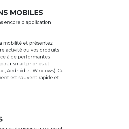
NS MOBILES
s encore d'application
la mobilité et présentez
re activité ou vos produits
âce à de performantes
s pour smartphones et
Pad, Android et Windows). Ce
nt est souvent rapide et
S
er vos équipes sur un point