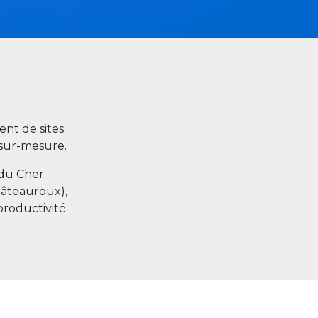
nt de sites
s sur-mesure.
 du Cher
hâteauroux),
productivité