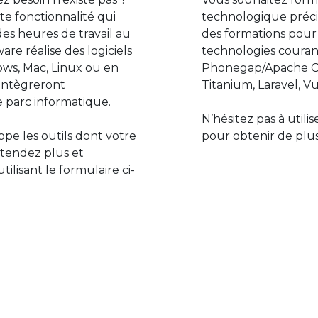
e fonctionnalité qui
technologique préci
des heures de travail au
des formations pour
are réalise des logiciels
technologies couran
ws, Mac, Linux ou en
Phonegap/Apache Co
s’intègreront
Titanium, Laravel, Vu
 parc informatique.
N’hésitez pas à utili
pe les outils dont votre
pour obtenir de plus
ttendez plus et
lisant le formulaire ci-
Le monde de l’informatiq
assure des développement
prévoir l’avenir et de s’in