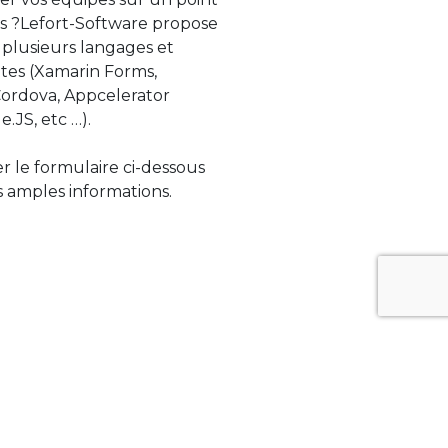
s ?Lefort-Software propose
 plusieurs langages et
tes (Xamarin Forms,
rdova, Appcelerator
e.JS, etc …).
ser le formulaire ci-dessous
 amples informations.
ue évolue rapidement. Lefort-Software
s sur des technologies de pointe afin de
tégrer au mieux avec vos logiciels existants.