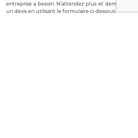
entreprise a besoin. N’attendez plus et demandez
un devis en utilisant le formulaire ci-dessous.
FORMATIONS
Vous souhaitez former vos équipes sur un point
technologique précis ?Lefort-Software propose
des formations pour plusieurs langages et
technologies courantes (Xamarin Forms,
Phonegap/Apache Cordova, Appcelerator
Titanium, Laravel, Vue.JS, etc …).
N’hésitez pas à utiliser le formulaire ci-dessous
pour obtenir de plus amples informations.