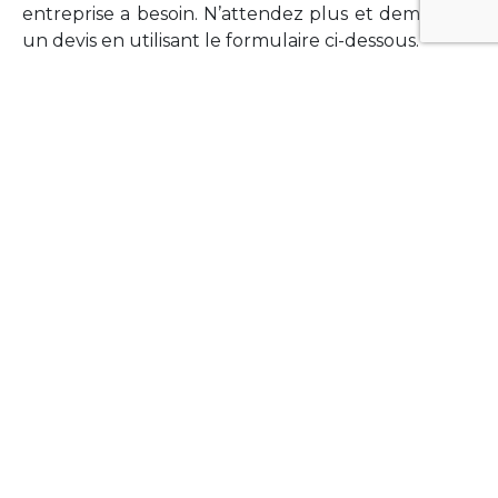
entreprise a besoin. N’attendez plus et demandez
un devis en utilisant le formulaire ci-dessous.
FORMATIONS
Vous souhaitez former vos équipes sur un point
technologique précis ?Lefort-Software propose
des formations pour plusieurs langages et
technologies courantes (Xamarin Forms,
Phonegap/Apache Cordova, Appcelerator
Titanium, Laravel, Vue.JS, etc …).
N’hésitez pas à utiliser le formulaire ci-dessous
pour obtenir de plus amples informations.