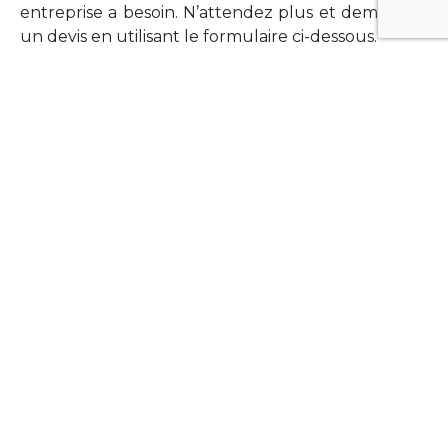
entreprise a besoin. N’attendez plus et demandez
un devis en utilisant le formulaire ci-dessous.
FORMATIONS
Vous souhaitez former vos équipes sur un point
technologique précis ?Lefort-Software propose
des formations pour plusieurs langages et
technologies courantes (Xamarin Forms,
Phonegap/Apache Cordova, Appcelerator
Titanium, Laravel, Vue.JS, etc …).
N’hésitez pas à utiliser le formulaire ci-dessous
pour obtenir de plus amples informations.