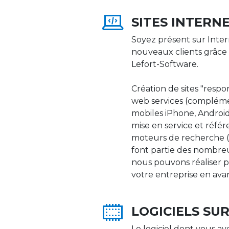
SITES INTERN
Soyez présent sur Inter
nouveaux clients grâce 
Lefort-Software.
Création de sites "respons
web services (compléme
mobiles iPhone, Android,
mise en service et réfé
moteurs de recherche (Go
font partie des nombre
nous pouvons réaliser p
votre entreprise en ava
LOGICIELS SU
Le logiciel dont vous av