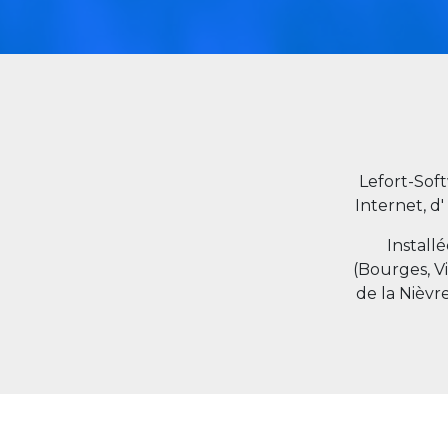
Lefort-Sof
Internet, d'
Install
(Bourges, V
de la Nièvr