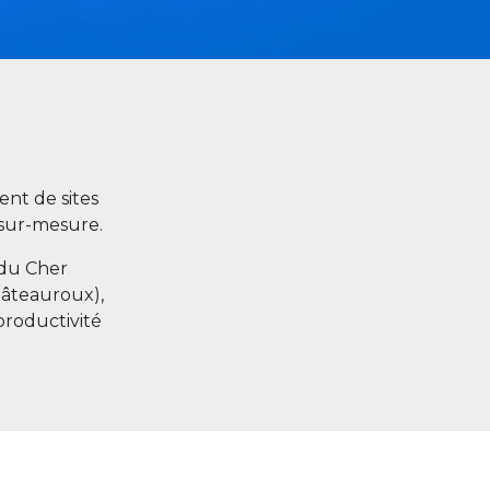
nt de sites
s sur-mesure.
 du Cher
hâteauroux),
productivité