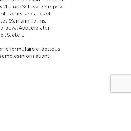
s ?Lefort-Software propose
 plusieurs langages et
tes (Xamarin Forms,
rdova, Appcelerator
e.JS, etc …).
ser le formulaire ci-dessous
 amples informations.
ue évolue rapidement. Lefort-Software
s sur des technologies de pointe afin de
tégrer au mieux avec vos logiciels existants.