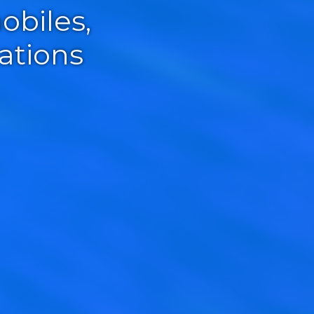
obiles,
ations