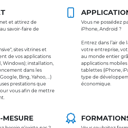
ET
APPLICATIO
net et attirez de
Vous ne possédez pa
au savoir-faire de
iPhone, Android ?
Entrez dans l’air de 
ive", sites vitrines et
votre entreprise, vot
nt de vos applications
au monde entier gr
 Windows); installation,
applications mobile
rencement dans les
tablettes (iPhone, i
ogle, Bing, Yahoo, ...)
type de développeme
uses prestations que
économique.
our vous afin de mettre
nt.
R-MESURE
FORMATION
ez besoin n’existe pas ?
Vous souhaitez form