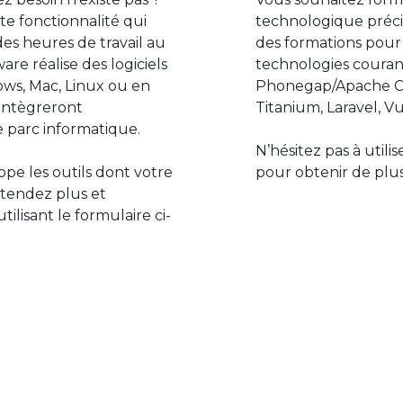
e fonctionnalité qui
technologique préci
des heures de travail au
des formations pour
are réalise des logiciels
technologies couran
ws, Mac, Linux ou en
Phonegap/Apache Co
s’intègreront
Titanium, Laravel, Vu
 parc informatique.
N’hésitez pas à utili
pe les outils dont votre
pour obtenir de plus
ttendez plus et
lisant le formulaire ci-
Le monde de l’informatiq
assure des développement
prévoir l’avenir et de s’in