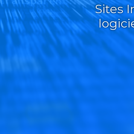
Sites 
logic