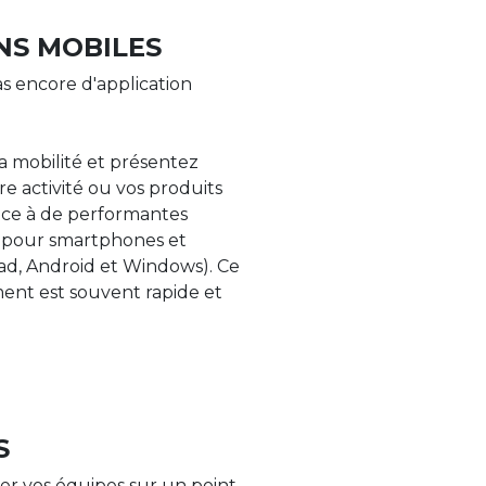
NS MOBILES
s encore d'application
la mobilité et présentez
re activité ou vos produits
âce à de performantes
s pour smartphones et
Pad, Android et Windows). Ce
nt est souvent rapide et
S
er vos équipes sur un point