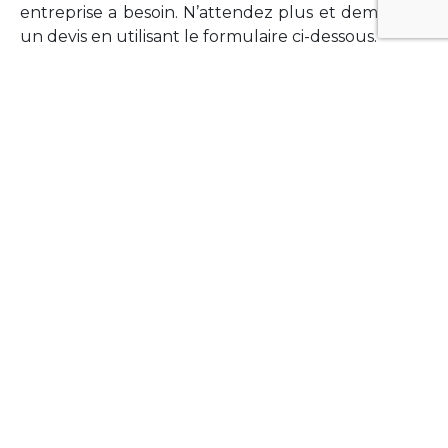
entreprise a besoin. N’attendez plus et demandez
un devis en utilisant le formulaire ci-dessous.
FORMATIONS
Vous souhaitez former vos équipes sur un point
technologique précis ?Lefort-Software propose
des formations pour plusieurs langages et
technologies courantes (Xamarin Forms,
Phonegap/Apache Cordova, Appcelerator
Titanium, Laravel, Vue.JS, etc …).
N’hésitez pas à utiliser le formulaire ci-dessous
pour obtenir de plus amples informations.