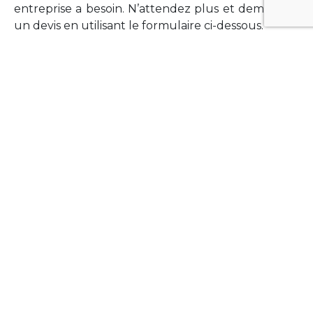
entreprise a besoin. N’attendez plus et demandez
un devis en utilisant le formulaire ci-dessous.
FORMATIONS
Vous souhaitez former vos équipes sur un point
technologique précis ?Lefort-Software propose
des formations pour plusieurs langages et
technologies courantes (Xamarin Forms,
Phonegap/Apache Cordova, Appcelerator
Titanium, Laravel, Vue.JS, etc …).
N’hésitez pas à utiliser le formulaire ci-dessous
pour obtenir de plus amples informations.