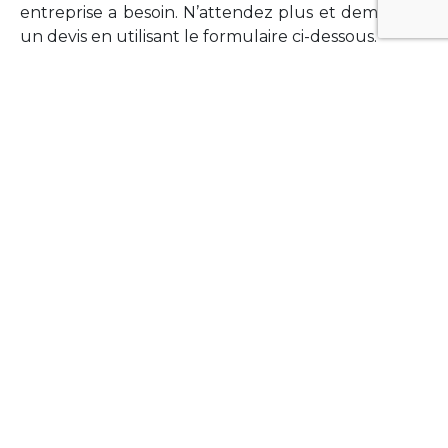
entreprise a besoin. N’attendez plus et demandez
un devis en utilisant le formulaire ci-dessous.
FORMATIONS
Vous souhaitez former vos équipes sur un point
technologique précis ?Lefort-Software propose
des formations pour plusieurs langages et
technologies courantes (Xamarin Forms,
Phonegap/Apache Cordova, Appcelerator
Titanium, Laravel, Vue.JS, etc …).
N’hésitez pas à utiliser le formulaire ci-dessous
pour obtenir de plus amples informations.