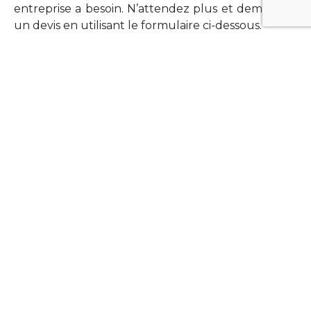
entreprise a besoin. N’attendez plus et demandez
un devis en utilisant le formulaire ci-dessous.
FORMATIONS
Vous souhaitez former vos équipes sur un point
technologique précis ?Lefort-Software propose
des formations pour plusieurs langages et
technologies courantes (Xamarin Forms,
Phonegap/Apache Cordova, Appcelerator
Titanium, Laravel, Vue.JS, etc …).
N’hésitez pas à utiliser le formulaire ci-dessous
pour obtenir de plus amples informations.