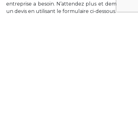
entreprise a besoin. N’attendez plus et demandez
un devis en utilisant le formulaire ci-dessous.
FORMATIONS
Vous souhaitez former vos équipes sur un point
technologique précis ?Lefort-Software propose
des formations pour plusieurs langages et
technologies courantes (Xamarin Forms,
Phonegap/Apache Cordova, Appcelerator
Titanium, Laravel, Vue.JS, etc …).
N’hésitez pas à utiliser le formulaire ci-dessous
pour obtenir de plus amples informations.