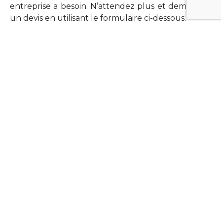
entreprise a besoin. N’attendez plus et demandez
un devis en utilisant le formulaire ci-dessous.
FORMATIONS
Vous souhaitez former vos équipes sur un point
technologique précis ?Lefort-Software propose
des formations pour plusieurs langages et
technologies courantes (Xamarin Forms,
Phonegap/Apache Cordova, Appcelerator
Titanium, Laravel, Vue.JS, etc …).
N’hésitez pas à utiliser le formulaire ci-dessous
pour obtenir de plus amples informations.