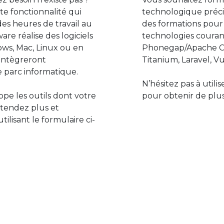
e fonctionnalité qui
technologique préci
des heures de travail au
des formations pour
are réalise des logiciels
technologies couran
ws, Mac, Linux ou en
Phonegap/Apache Co
s’intègreront
Titanium, Laravel, Vu
 parc informatique.
N’hésitez pas à utili
pe les outils dont votre
pour obtenir de plus
ttendez plus et
lisant le formulaire ci-
Le monde de l’informatiq
assure des développement
prévoir l’avenir et de s’in