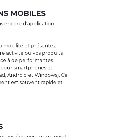
NS MOBILES
s encore d'application
la mobilité et présentez
re activité ou vos produits
âce à de performantes
s pour smartphones et
Pad, Android et Windows). Ce
nt est souvent rapide et
S
er vos équipes sur un point