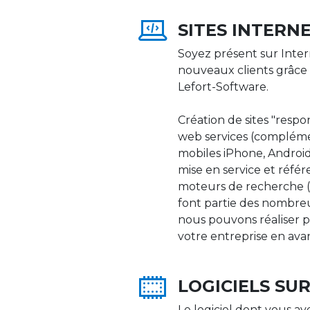
SITES INTERN
Soyez présent sur Inter
nouveaux clients grâce 
Lefort-Software.
Création de sites "respons
web services (compléme
mobiles iPhone, Android,
mise en service et réfé
moteurs de recherche (Go
font partie des nombre
nous pouvons réaliser p
votre entreprise en ava
LOGICIELS SU
Le logiciel dont vous av