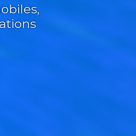
obiles,
ations