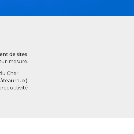
nt de sites
s sur-mesure.
 du Cher
hâteauroux),
productivité