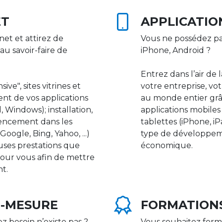
ET
APPLICATIO
net et attirez de
Vous ne possédez pa
au savoir-faire de
iPhone, Android ?
Entrez dans l’air de 
ive", sites vitrines et
votre entreprise, vot
nt de vos applications
au monde entier gr
 Windows); installation,
applications mobile
rencement dans les
tablettes (iPhone, i
ogle, Bing, Yahoo, ...)
type de développeme
uses prestations que
économique.
our vous afin de mettre
nt.
R-MESURE
FORMATION
ez besoin n’existe pas ?
Vous souhaitez form