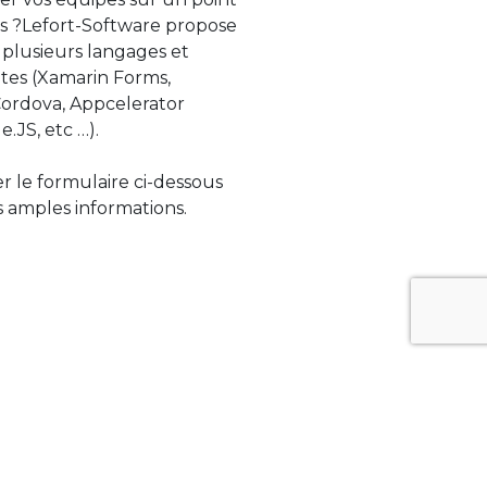
s ?Lefort-Software propose
 plusieurs langages et
tes (Xamarin Forms,
rdova, Appcelerator
e.JS, etc …).
ser le formulaire ci-dessous
 amples informations.
ue évolue rapidement. Lefort-Software
s sur des technologies de pointe afin de
tégrer au mieux avec vos logiciels existants.