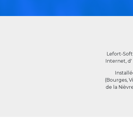
Lefort-Sof
Internet, d'
Install
(Bourges, V
de la Nièvr