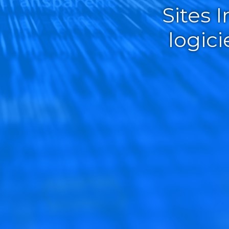
Sites 
logic