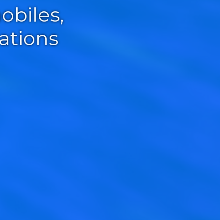
obiles,
ations