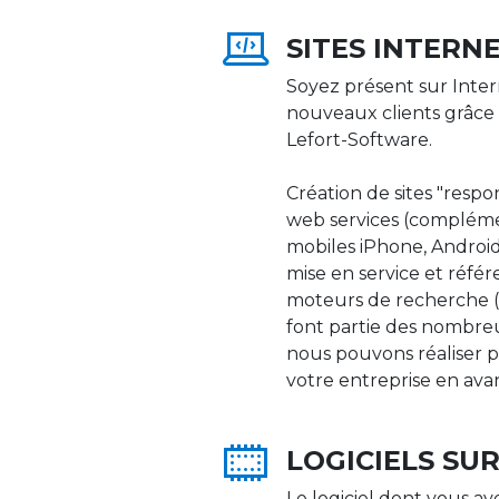
SITES INTERN
Soyez présent sur Inter
nouveaux clients grâce 
Lefort-Software.
Création de sites "respons
web services (compléme
mobiles iPhone, Android,
mise en service et réfé
moteurs de recherche (Go
font partie des nombre
nous pouvons réaliser p
votre entreprise en ava
LOGICIELS SU
Le logiciel dont vous av