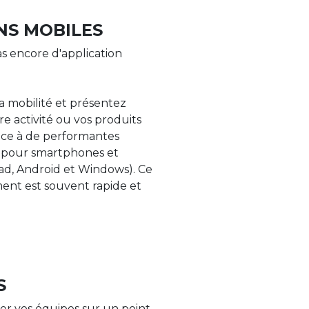
NS MOBILES
s encore d'application
la mobilité et présentez
re activité ou vos produits
âce à de performantes
s pour smartphones et
Pad, Android et Windows). Ce
nt est souvent rapide et
S
er vos équipes sur un point