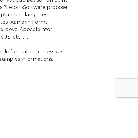
s ?Lefort-Software propose
 plusieurs langages et
tes (Xamarin Forms,
rdova, Appcelerator
e.JS, etc …).
ser le formulaire ci-dessous
 amples informations.
ue évolue rapidement. Lefort-Software
s sur des technologies de pointe afin de
tégrer au mieux avec vos logiciels existants.