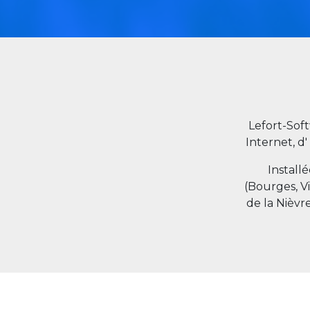
Lefort-Sof
Internet, d'
Install
(Bourges, V
de la Nièvr