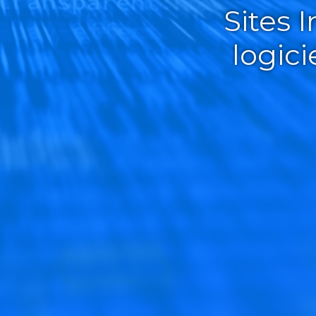
Sites 
logic