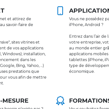
ET
APPLICATIO
net et attirez de
Vous ne possédez pa
au savoir-faire de
iPhone, Android ?
Entrez dans l’air de 
ive", sites vitrines et
votre entreprise, vot
nt de vos applications
au monde entier gr
 Windows); installation,
applications mobile
rencement dans les
tablettes (iPhone, i
ogle, Bing, Yahoo, ...)
type de développeme
uses prestations que
économique.
our vous afin de mettre
nt.
R-MESURE
FORMATION
ez besoin n’existe pas ?
Vous souhaitez form