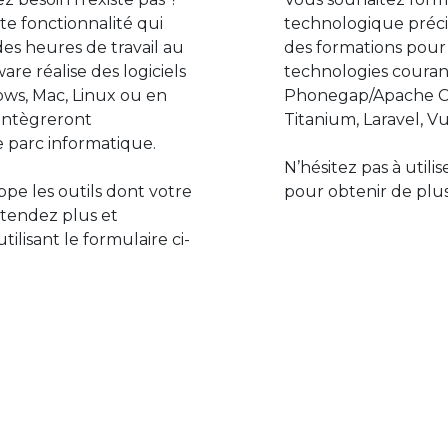
e fonctionnalité qui
technologique préci
des heures de travail au
des formations pour
are réalise des logiciels
technologies couran
ws, Mac, Linux ou en
Phonegap/Apache Co
s’intègreront
Titanium, Laravel, Vu
 parc informatique.
N’hésitez pas à utili
pe les outils dont votre
pour obtenir de plus
ttendez plus et
lisant le formulaire ci-
Le monde de l’informatiq
assure des développement
prévoir l’avenir et de s’in