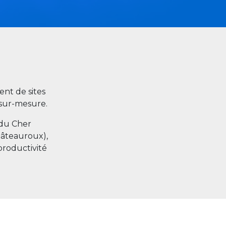
nt de sites
s sur-mesure.
 du Cher
hâteauroux),
productivité