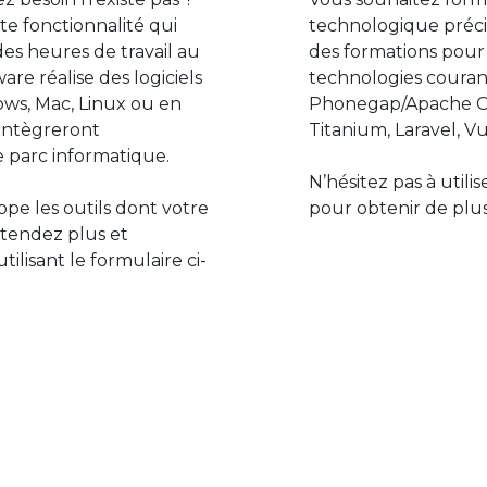
e fonctionnalité qui
technologique préci
des heures de travail au
des formations pour
are réalise des logiciels
technologies couran
ws, Mac, Linux ou en
Phonegap/Apache Co
s’intègreront
Titanium, Laravel, Vu
 parc informatique.
N’hésitez pas à utili
pe les outils dont votre
pour obtenir de plus
ttendez plus et
lisant le formulaire ci-
Le monde de l’informatiq
assure des développement
prévoir l’avenir et de s’in