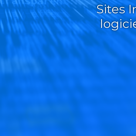
Sites 
logic