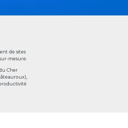
nt de sites
s sur-mesure.
 du Cher
hâteauroux),
productivité