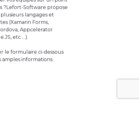
s ?Lefort-Software propose
 plusieurs langages et
tes (Xamarin Forms,
rdova, Appcelerator
e.JS, etc …).
ser le formulaire ci-dessous
 amples informations.
ue évolue rapidement. Lefort-Software
s sur des technologies de pointe afin de
tégrer au mieux avec vos logiciels existants.