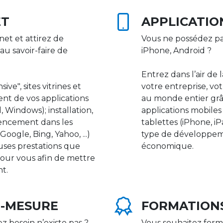
ET
APPLICATIO
net et attirez de
Vous ne possédez pa
au savoir-faire de
iPhone, Android ?
Entrez dans l’air de 
ive", sites vitrines et
votre entreprise, vot
nt de vos applications
au monde entier gr
 Windows); installation,
applications mobile
rencement dans les
tablettes (iPhone, i
ogle, Bing, Yahoo, ...)
type de développeme
uses prestations que
économique.
our vous afin de mettre
nt.
R-MESURE
FORMATION
ez besoin n’existe pas ?
Vous souhaitez form