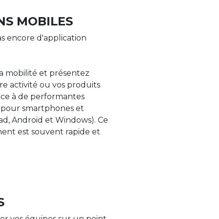
NS MOBILES
s encore d'application
la mobilité et présentez
re activité ou vos produits
âce à de performantes
s pour smartphones et
Pad, Android et Windows). Ce
nt est souvent rapide et
S
er vos équipes sur un point