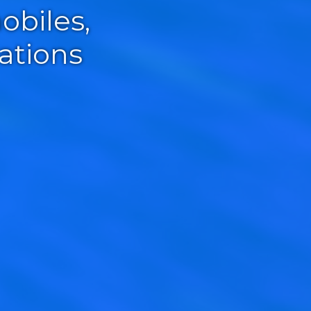
obiles,
ations