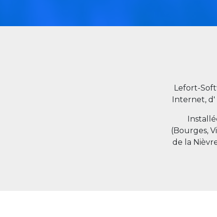
Lefort-Sof
Internet, d'
Install
(Bourges, V
de la Nièvr