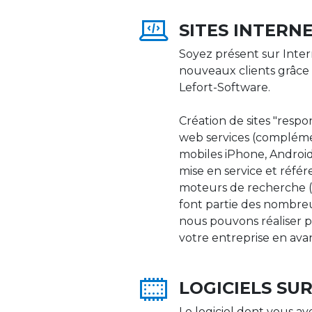
SITES INTERN
Soyez présent sur Inter
nouveaux clients grâce 
Lefort-Software.
Création de sites "respons
web services (compléme
mobiles iPhone, Android,
mise en service et réfé
moteurs de recherche (Go
font partie des nombre
nous pouvons réaliser p
votre entreprise en ava
LOGICIELS SU
Le logiciel dont vous av