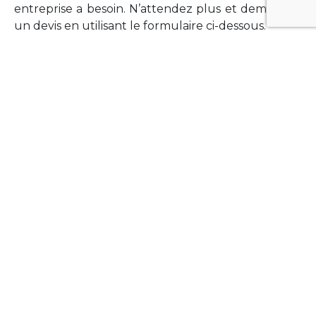
entreprise a besoin. N’attendez plus et demandez
un devis en utilisant le formulaire ci-dessous.
FORMATIONS
Vous souhaitez former vos équipes sur un point
technologique précis ?Lefort-Software propose
des formations pour plusieurs langages et
technologies courantes (Xamarin Forms,
Phonegap/Apache Cordova, Appcelerator
Titanium, Laravel, Vue.JS, etc …).
N’hésitez pas à utiliser le formulaire ci-dessous
pour obtenir de plus amples informations.