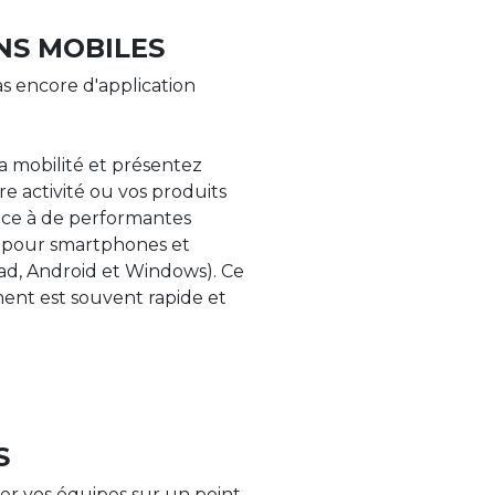
NS MOBILES
s encore d'application
la mobilité et présentez
re activité ou vos produits
âce à de performantes
s pour smartphones et
Pad, Android et Windows). Ce
nt est souvent rapide et
S
er vos équipes sur un point