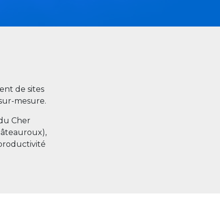
nt de sites
s sur-mesure.
 du Cher
hâteauroux),
productivité