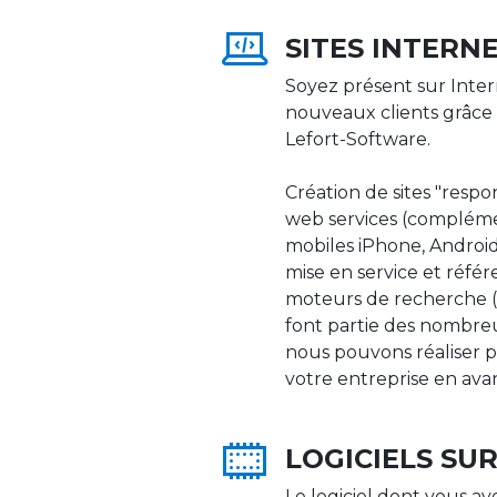
SITES INTERN
Soyez présent sur Inter
nouveaux clients grâce 
Lefort-Software.
Création de sites "respons
web services (compléme
mobiles iPhone, Android,
mise en service et réfé
moteurs de recherche (Go
font partie des nombre
nous pouvons réaliser p
votre entreprise en ava
LOGICIELS SU
Le logiciel dont vous av