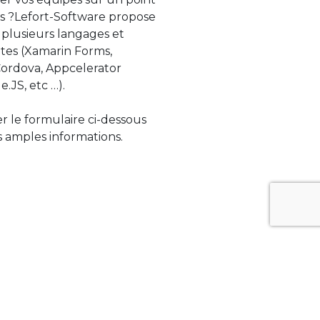
s ?Lefort-Software propose
 plusieurs langages et
tes (Xamarin Forms,
rdova, Appcelerator
e.JS, etc …).
ser le formulaire ci-dessous
 amples informations.
ue évolue rapidement. Lefort-Software
s sur des technologies de pointe afin de
tégrer au mieux avec vos logiciels existants.