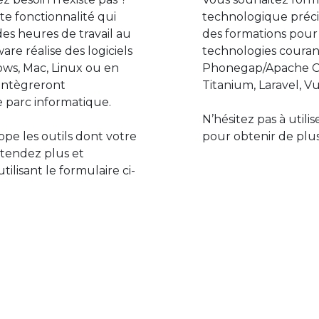
e fonctionnalité qui
technologique préci
des heures de travail au
des formations pour
are réalise des logiciels
technologies couran
ws, Mac, Linux ou en
Phonegap/Apache Co
s’intègreront
Titanium, Laravel, Vu
 parc informatique.
N’hésitez pas à utili
pe les outils dont votre
pour obtenir de plus
ttendez plus et
lisant le formulaire ci-
Le monde de l’informatiq
assure des développement
prévoir l’avenir et de s’in