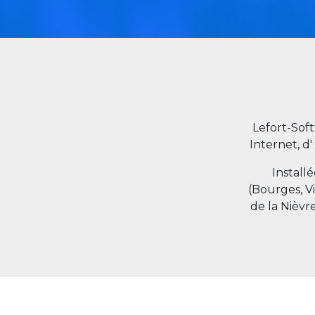
Lefort-Sof
Internet, d'
Install
(Bourges, V
de la Nièvr