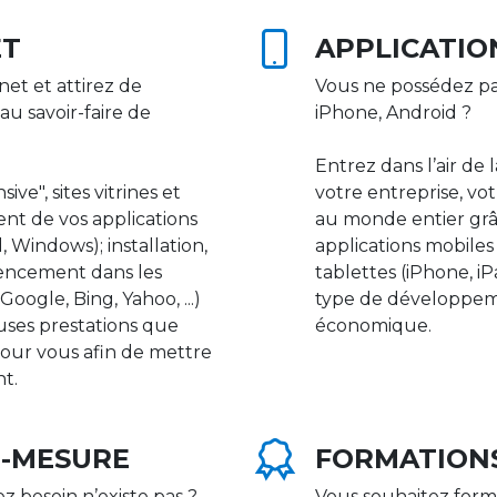
ET
APPLICATIO
net et attirez de
Vous ne possédez pa
au savoir-faire de
iPhone, Android ?
Entrez dans l’air de 
ive", sites vitrines et
votre entreprise, vot
nt de vos applications
au monde entier gr
 Windows); installation,
applications mobile
rencement dans les
tablettes (iPhone, i
ogle, Bing, Yahoo, ...)
type de développeme
uses prestations que
économique.
our vous afin de mettre
nt.
R-MESURE
FORMATION
ez besoin n’existe pas ?
Vous souhaitez form