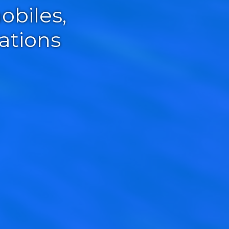
obiles,
ations