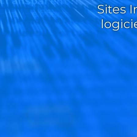
Sites 
logic