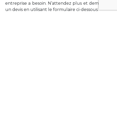
entreprise a besoin. N’attendez plus et demandez
un devis en utilisant le formulaire ci-dessous.
FORMATIONS
Vous souhaitez former vos équipes sur un point
technologique précis ?Lefort-Software propose
des formations pour plusieurs langages et
technologies courantes (Xamarin Forms,
Phonegap/Apache Cordova, Appcelerator
Titanium, Laravel, Vue.JS, etc …).
N’hésitez pas à utiliser le formulaire ci-dessous
pour obtenir de plus amples informations.