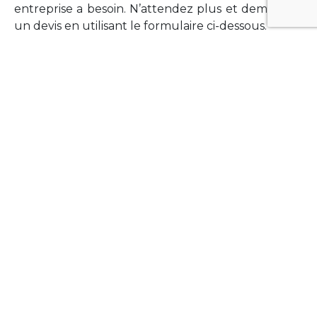
entreprise a besoin. N’attendez plus et demandez
un devis en utilisant le formulaire ci-dessous.
FORMATIONS
Vous souhaitez former vos équipes sur un point
technologique précis ?Lefort-Software propose
des formations pour plusieurs langages et
technologies courantes (Xamarin Forms,
Phonegap/Apache Cordova, Appcelerator
Titanium, Laravel, Vue.JS, etc …).
N’hésitez pas à utiliser le formulaire ci-dessous
pour obtenir de plus amples informations.