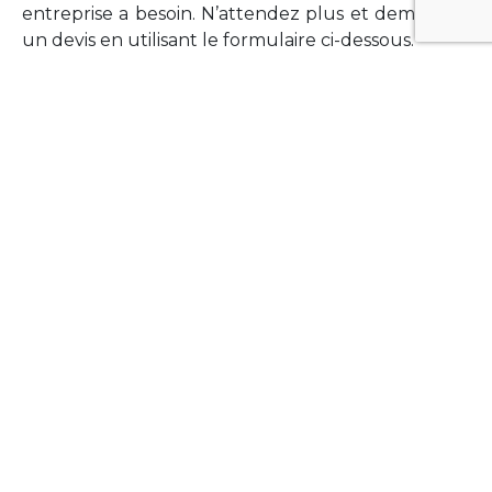
entreprise a besoin. N’attendez plus et demandez
un devis en utilisant le formulaire ci-dessous.
FORMATIONS
Vous souhaitez former vos équipes sur un point
technologique précis ?Lefort-Software propose
des formations pour plusieurs langages et
technologies courantes (Xamarin Forms,
Phonegap/Apache Cordova, Appcelerator
Titanium, Laravel, Vue.JS, etc …).
N’hésitez pas à utiliser le formulaire ci-dessous
pour obtenir de plus amples informations.