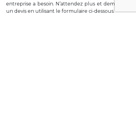
entreprise a besoin. N’attendez plus et demandez
un devis en utilisant le formulaire ci-dessous.
FORMATIONS
Vous souhaitez former vos équipes sur un point
technologique précis ?Lefort-Software propose
des formations pour plusieurs langages et
technologies courantes (Xamarin Forms,
Phonegap/Apache Cordova, Appcelerator
Titanium, Laravel, Vue.JS, etc …).
N’hésitez pas à utiliser le formulaire ci-dessous
pour obtenir de plus amples informations.