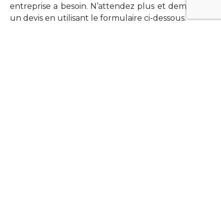
entreprise a besoin. N’attendez plus et demandez
un devis en utilisant le formulaire ci-dessous.
FORMATIONS
Vous souhaitez former vos équipes sur un point
technologique précis ?Lefort-Software propose
des formations pour plusieurs langages et
technologies courantes (Xamarin Forms,
Phonegap/Apache Cordova, Appcelerator
Titanium, Laravel, Vue.JS, etc …).
N’hésitez pas à utiliser le formulaire ci-dessous
pour obtenir de plus amples informations.