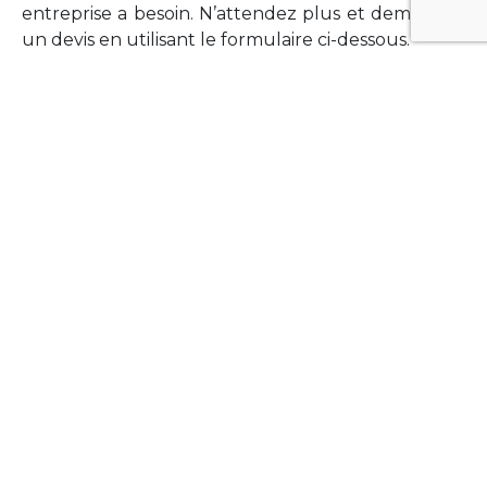
entreprise a besoin. N’attendez plus et demandez
un devis en utilisant le formulaire ci-dessous.
FORMATIONS
Vous souhaitez former vos équipes sur un point
technologique précis ?Lefort-Software propose
des formations pour plusieurs langages et
technologies courantes (Xamarin Forms,
Phonegap/Apache Cordova, Appcelerator
Titanium, Laravel, Vue.JS, etc …).
N’hésitez pas à utiliser le formulaire ci-dessous
pour obtenir de plus amples informations.