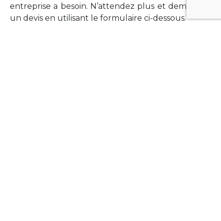
entreprise a besoin. N’attendez plus et demandez
un devis en utilisant le formulaire ci-dessous.
FORMATIONS
Vous souhaitez former vos équipes sur un point
technologique précis ?Lefort-Software propose
des formations pour plusieurs langages et
technologies courantes (Xamarin Forms,
Phonegap/Apache Cordova, Appcelerator
Titanium, Laravel, Vue.JS, etc …).
N’hésitez pas à utiliser le formulaire ci-dessous
pour obtenir de plus amples informations.