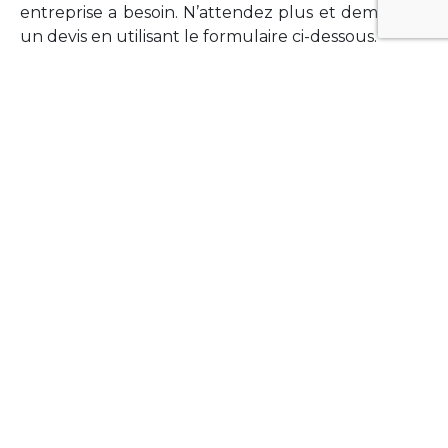
entreprise a besoin. N’attendez plus et demandez
un devis en utilisant le formulaire ci-dessous.
FORMATIONS
Vous souhaitez former vos équipes sur un point
technologique précis ?Lefort-Software propose
des formations pour plusieurs langages et
technologies courantes (Xamarin Forms,
Phonegap/Apache Cordova, Appcelerator
Titanium, Laravel, Vue.JS, etc …).
N’hésitez pas à utiliser le formulaire ci-dessous
pour obtenir de plus amples informations.