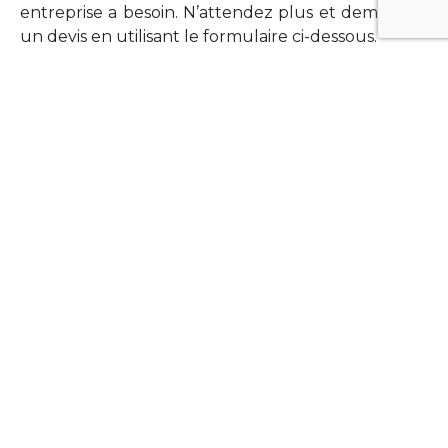
entreprise a besoin. N’attendez plus et demandez
un devis en utilisant le formulaire ci-dessous.
FORMATIONS
Vous souhaitez former vos équipes sur un point
technologique précis ?Lefort-Software propose
des formations pour plusieurs langages et
technologies courantes (Xamarin Forms,
Phonegap/Apache Cordova, Appcelerator
Titanium, Laravel, Vue.JS, etc …).
N’hésitez pas à utiliser le formulaire ci-dessous
pour obtenir de plus amples informations.