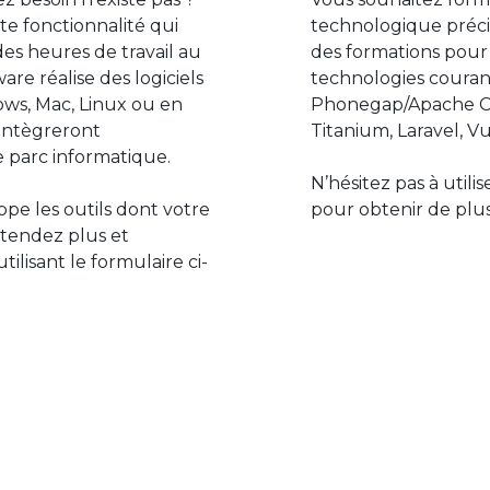
e fonctionnalité qui
technologique préci
des heures de travail au
des formations pour
are réalise des logiciels
technologies couran
ws, Mac, Linux ou en
Phonegap/Apache Co
s’intègreront
Titanium, Laravel, Vu
 parc informatique.
N’hésitez pas à utili
pe les outils dont votre
pour obtenir de plus
ttendez plus et
lisant le formulaire ci-
Le monde de l’informatiq
assure des développement
prévoir l’avenir et de s’in