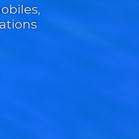
obiles,
ations