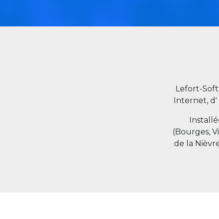
Lefort-Sof
Internet, d'
Install
(Bourges, V
de la Nièvr