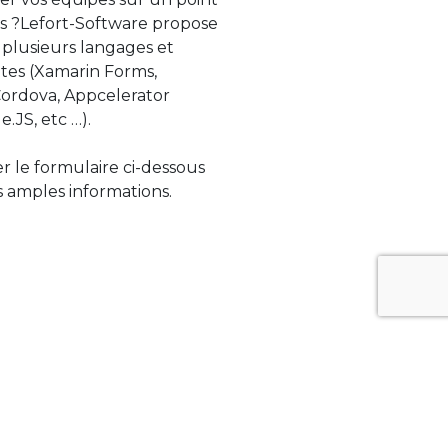
s ?Lefort-Software propose
 plusieurs langages et
tes (Xamarin Forms,
rdova, Appcelerator
e.JS, etc …).
ser le formulaire ci-dessous
 amples informations.
ue évolue rapidement. Lefort-Software
s sur des technologies de pointe afin de
tégrer au mieux avec vos logiciels existants.