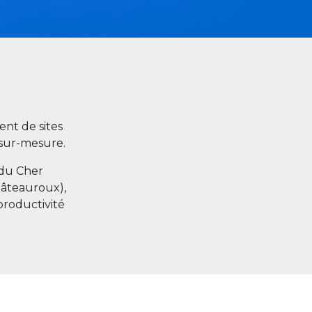
nt de sites
s sur-mesure.
 du Cher
hâteauroux),
productivité