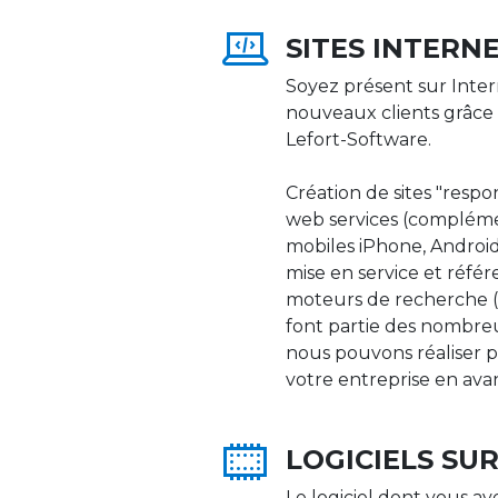
SITES INTERN
Soyez présent sur Inter
nouveaux clients grâce 
Lefort-Software.
Création de sites "respons
web services (compléme
mobiles iPhone, Android,
mise en service et réfé
moteurs de recherche (Go
font partie des nombre
nous pouvons réaliser p
votre entreprise en ava
LOGICIELS SU
Le logiciel dont vous av