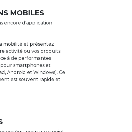
NS MOBILES
s encore d'application
la mobilité et présentez
re activité ou vos produits
âce à de performantes
s pour smartphones et
Pad, Android et Windows). Ce
nt est souvent rapide et
S
er vos équipes sur un point