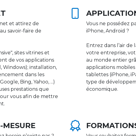
ET
APPLICATIO
net et attirez de
Vous ne possédez pa
au savoir-faire de
iPhone, Android ?
Entrez dans l’air de 
ive", sites vitrines et
votre entreprise, vot
nt de vos applications
au monde entier gr
 Windows); installation,
applications mobile
rencement dans les
tablettes (iPhone, i
ogle, Bing, Yahoo, ...)
type de développeme
uses prestations que
économique.
our vous afin de mettre
nt.
R-MESURE
FORMATION
ez besoin n’existe pas ?
Vous souhaitez form