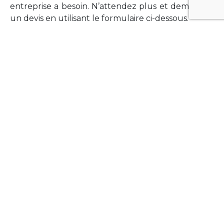
entreprise a besoin. N’attendez plus et demandez
un devis en utilisant le formulaire ci-dessous.
FORMATIONS
Vous souhaitez former vos équipes sur un point
technologique précis ?Lefort-Software propose
des formations pour plusieurs langages et
technologies courantes (Xamarin Forms,
Phonegap/Apache Cordova, Appcelerator
Titanium, Laravel, Vue.JS, etc …).
N’hésitez pas à utiliser le formulaire ci-dessous
pour obtenir de plus amples informations.