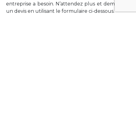
entreprise a besoin. N’attendez plus et demandez
un devis en utilisant le formulaire ci-dessous.
FORMATIONS
Vous souhaitez former vos équipes sur un point
technologique précis ?Lefort-Software propose
des formations pour plusieurs langages et
technologies courantes (Xamarin Forms,
Phonegap/Apache Cordova, Appcelerator
Titanium, Laravel, Vue.JS, etc …).
N’hésitez pas à utiliser le formulaire ci-dessous
pour obtenir de plus amples informations.