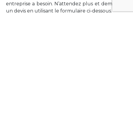
entreprise a besoin. N’attendez plus et demandez
un devis en utilisant le formulaire ci-dessous.
FORMATIONS
Vous souhaitez former vos équipes sur un point
technologique précis ?Lefort-Software propose
des formations pour plusieurs langages et
technologies courantes (Xamarin Forms,
Phonegap/Apache Cordova, Appcelerator
Titanium, Laravel, Vue.JS, etc …).
N’hésitez pas à utiliser le formulaire ci-dessous
pour obtenir de plus amples informations.