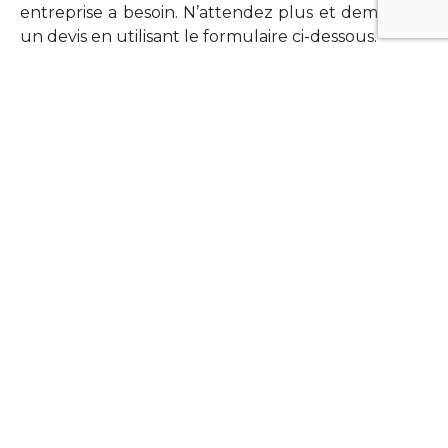
entreprise a besoin. N’attendez plus et demandez
un devis en utilisant le formulaire ci-dessous.
FORMATIONS
Vous souhaitez former vos équipes sur un point
technologique précis ?Lefort-Software propose
des formations pour plusieurs langages et
technologies courantes (Xamarin Forms,
Phonegap/Apache Cordova, Appcelerator
Titanium, Laravel, Vue.JS, etc …).
N’hésitez pas à utiliser le formulaire ci-dessous
pour obtenir de plus amples informations.