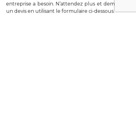
entreprise a besoin. N’attendez plus et demandez
un devis en utilisant le formulaire ci-dessous.
FORMATIONS
Vous souhaitez former vos équipes sur un point
technologique précis ?Lefort-Software propose
des formations pour plusieurs langages et
technologies courantes (Xamarin Forms,
Phonegap/Apache Cordova, Appcelerator
Titanium, Laravel, Vue.JS, etc …).
N’hésitez pas à utiliser le formulaire ci-dessous
pour obtenir de plus amples informations.