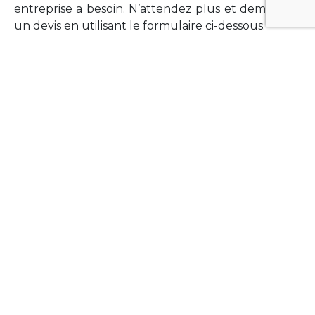
entreprise a besoin. N’attendez plus et demandez
un devis en utilisant le formulaire ci-dessous.
FORMATIONS
Vous souhaitez former vos équipes sur un point
technologique précis ?Lefort-Software propose
des formations pour plusieurs langages et
technologies courantes (Xamarin Forms,
Phonegap/Apache Cordova, Appcelerator
Titanium, Laravel, Vue.JS, etc …).
N’hésitez pas à utiliser le formulaire ci-dessous
pour obtenir de plus amples informations.