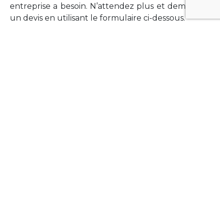
entreprise a besoin. N’attendez plus et demandez
un devis en utilisant le formulaire ci-dessous.
FORMATIONS
Vous souhaitez former vos équipes sur un point
technologique précis ?Lefort-Software propose
des formations pour plusieurs langages et
technologies courantes (Xamarin Forms,
Phonegap/Apache Cordova, Appcelerator
Titanium, Laravel, Vue.JS, etc …).
N’hésitez pas à utiliser le formulaire ci-dessous
pour obtenir de plus amples informations.