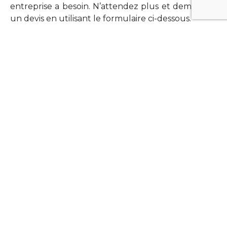
entreprise a besoin. N’attendez plus et demandez
un devis en utilisant le formulaire ci-dessous.
FORMATIONS
Vous souhaitez former vos équipes sur un point
technologique précis ?Lefort-Software propose
des formations pour plusieurs langages et
technologies courantes (Xamarin Forms,
Phonegap/Apache Cordova, Appcelerator
Titanium, Laravel, Vue.JS, etc …).
N’hésitez pas à utiliser le formulaire ci-dessous
pour obtenir de plus amples informations.