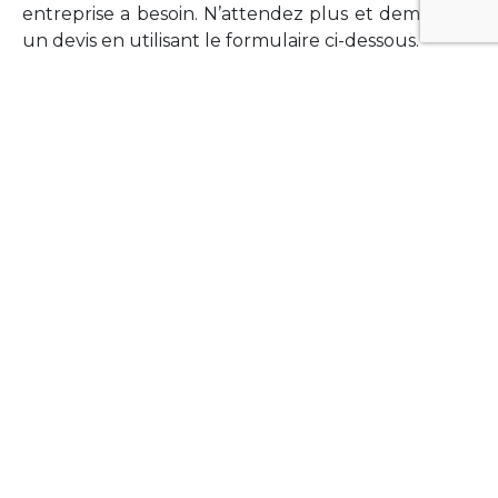
entreprise a besoin. N’attendez plus et demandez
un devis en utilisant le formulaire ci-dessous.
FORMATIONS
Vous souhaitez former vos équipes sur un point
technologique précis ?Lefort-Software propose
des formations pour plusieurs langages et
technologies courantes (Xamarin Forms,
Phonegap/Apache Cordova, Appcelerator
Titanium, Laravel, Vue.JS, etc …).
N’hésitez pas à utiliser le formulaire ci-dessous
pour obtenir de plus amples informations.