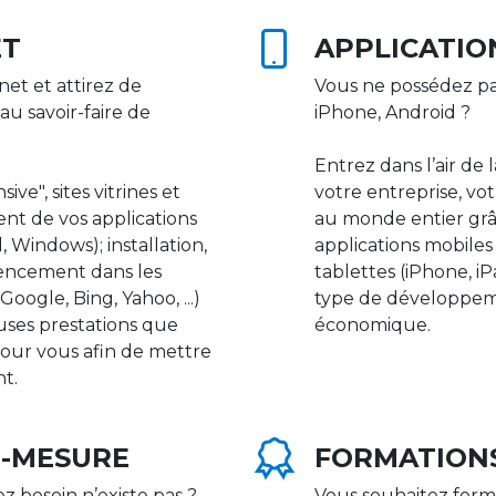
ET
APPLICATIO
net et attirez de
Vous ne possédez pa
au savoir-faire de
iPhone, Android ?
Entrez dans l’air de 
ive", sites vitrines et
votre entreprise, vot
nt de vos applications
au monde entier gr
 Windows); installation,
applications mobile
rencement dans les
tablettes (iPhone, i
ogle, Bing, Yahoo, ...)
type de développeme
uses prestations que
économique.
our vous afin de mettre
nt.
R-MESURE
FORMATION
ez besoin n’existe pas ?
Vous souhaitez form