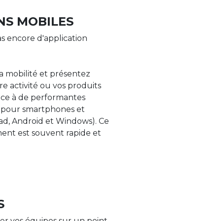
NS MOBILES
s encore d'application
la mobilité et présentez
re activité ou vos produits
âce à de performantes
s pour smartphones et
Pad, Android et Windows). Ce
nt est souvent rapide et
S
er vos équipes sur un point