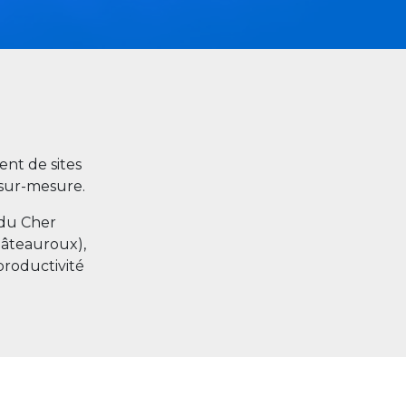
nt de sites
s sur-mesure.
 du Cher
hâteauroux),
productivité