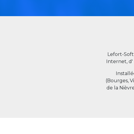
Lefort-Sof
Internet, d'
Install
(Bourges, V
de la Nièvr