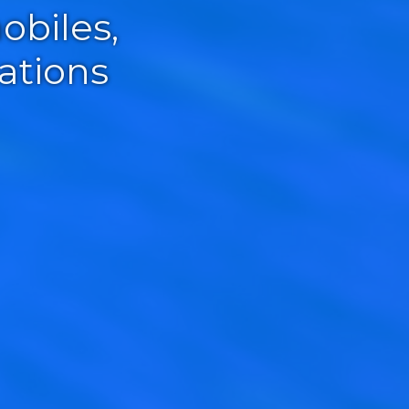
obiles,
ations