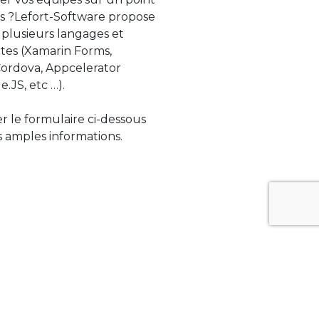
s ?Lefort-Software propose
 plusieurs langages et
tes (Xamarin Forms,
rdova, Appcelerator
e.JS, etc …).
ser le formulaire ci-dessous
 amples informations.
ue évolue rapidement. Lefort-Software
s sur des technologies de pointe afin de
tégrer au mieux avec vos logiciels existants.