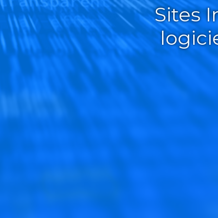
Sites 
logic