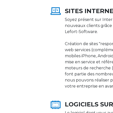
SITES INTERN
Soyez présent sur Inter
nouveaux clients grâce 
Lefort-Software.
Création de sites "respons
web services (compléme
mobiles iPhone, Android,
mise en service et réfé
moteurs de recherche (Go
font partie des nombre
nous pouvons réaliser p
votre entreprise en ava
LOGICIELS SU
Le logiciel dont vous av