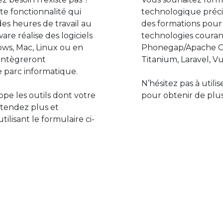
e fonctionnalité qui
technologique préci
des heures de travail au
des formations pour
are réalise des logiciels
technologies couran
ws, Mac, Linux ou en
Phonegap/Apache Co
s’intègreront
Titanium, Laravel, Vu
 parc informatique.
N’hésitez pas à utili
pe les outils dont votre
pour obtenir de plus
ttendez plus et
lisant le formulaire ci-
Le monde de l’informatiq
assure des développement
prévoir l’avenir et de s’in